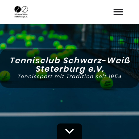
Startseite
Aktuelles
expand_more
Tennisclub Schwarz-Weiß
WIR
Steterburg e.V.
expand_more
Tennissport mit Tradition seit 1954
Vereinsleben
Tennis
expand_more
Anmeldung
Dokumente
Sponsoren