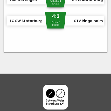
08.12.24
9:00
4:2
TC SW Steterburg
STV Ringelheim
14.12.24
10:00