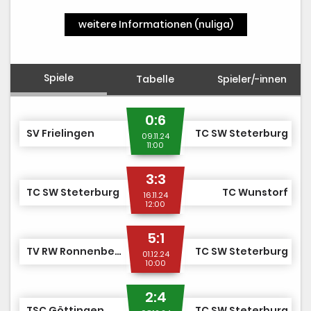
weitere Informationen (nuliga)
Spiele
Tabelle
Spieler/-innen
0:6
SV Frielingen
TC SW Steterburg
09.11.24
11:00
3:3
TC SW Steterburg
TC Wunstorf
16.11.24
12:00
5:1
TV RW Ronnenberg
TC SW Steterburg
01.12.24
10:00
2:4
TSC Göttingen
TC SW Steterburg