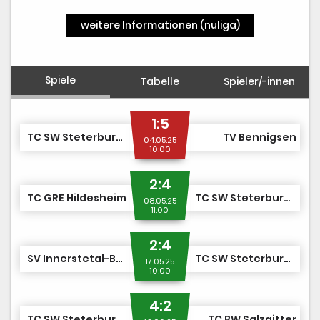
weitere Informationen (nuliga)
Spiele
Tabelle
Spieler/-innen
1:5
TC SW Steterburg II
TV Bennigsen
04.05.25
10:00
2:4
TC GRE Hildesheim
TC SW Steterburg II
08.05.25
11:00
2:4
SV Innerstetal-Baddeckenstedt
TC SW Steterburg II
17.05.25
10:00
4:2
TC SW Steterburg II
TC BW Salzgitter