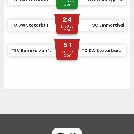
13.06.25
10:00
2:4
TC SW Steterburg II
TSG Emmerthal
17.08.25
10:00
5:1
TSV Barmke von 1906
TC SW Steterburg II
15.09.25
10:00