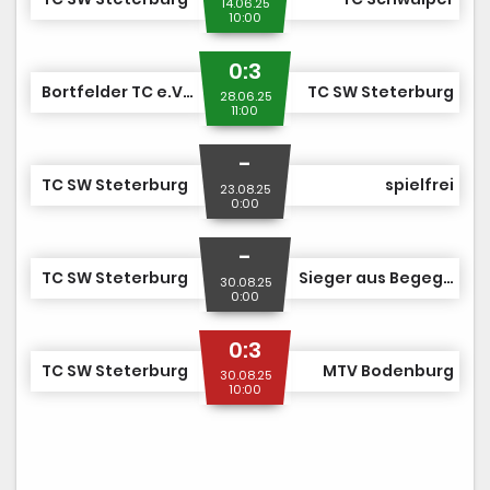
14.06.25
10:00
0:3
Bortfelder TC e.V. von 1977
TC SW Steterburg
28.06.25
11:00
-
TC SW Steterburg
spielfrei
23.08.25
0:00
-
TC SW Steterburg
Sieger aus Begegnung Nr. 6
30.08.25
0:00
0:3
TC SW Steterburg
MTV Bodenburg
30.08.25
10:00