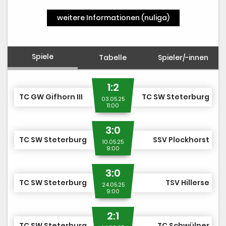
weitere Informationen (nuliga)
Spiele
Tabelle
Spieler/-innen
1:2
TC GW Gifhorn III
TC SW Steterburg
03.05.25
11:00
3:0
TC SW Steterburg
SSV Plockhorst
10.05.25
9:00
3:0
TC SW Steterburg
TSV Hillerse
24.05.25
9:00
2:1
TC SW Steterburg
TC Schwülper