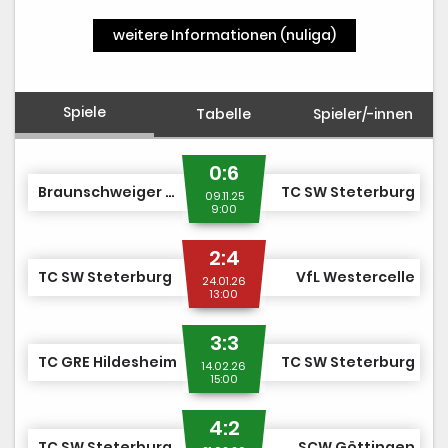
weitere Informationen (nuliga)
Spiele
Tabelle
Spieler/-innen
0:6
Braunschweiger THC III
TC SW Steterburg
09.11.25
9:00
2:4
TC SW Steterburg
VfL Westercelle
24.01.26
13:00
3:3
TC GRE Hildesheim
TC SW Steterburg
14.02.26
15:00
4:2
TC SW Steterburg
SCW Göttingen