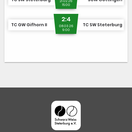
21.02.26
15:00
2:4
TC GW Gifhorn II
TC SW Steterburg
08.03.26
9:00