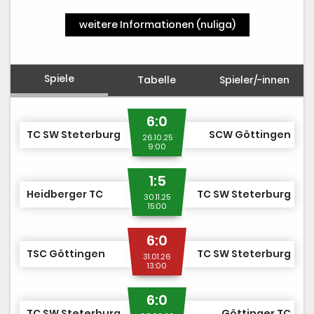
weitere Informationen (nuliga)
Spiele
Tabelle
Spieler/-innen
6:0
TC SW Steterburg
SCW Göttingen
26.10.25
9:00
1:5
Heidberger TC
TC SW Steterburg
30.11.25
15:00
6:0
TSC Göttingen
TC SW Steterburg
31.01.26
13:00
6:0
TC SW Steterburg
Göttinger TC