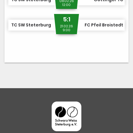
08.02.26
12:00
5:1
TC SW Steterburg
FC Pfeil Broistedt
21.02.26
9:00