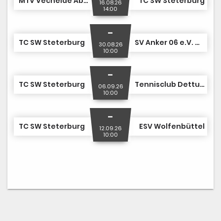
MTV Vechelde Abt. Tennis
TC SW Steterburg
16.08.26
14:00
-
TC SW Steterburg
SV Anker 06 e.V. Gadenstedt
30.08.26
10:00
-
TC SW Steterburg
Tennisclub Dettum e.V.
06.09.26
10:00
-
TC SW Steterburg
ESV Wolfenbüttel
12.09.26
10:00