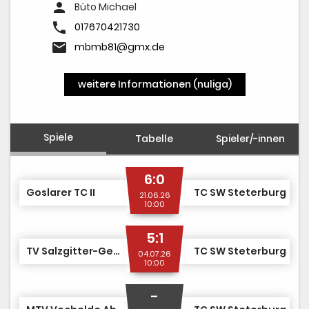
person
Büto Michael
phone
017670421730
email
mbmb81@gmx.de
weitere Informationen (nuliga)
Spiele
Tabelle
Spieler/-innen
6:0
Goslarer TC II
TC SW Steterburg
21.06.26
10:00
5:1
TV Salzgitter-Gebhardshagen II
TC SW Steterburg
04.07.26
10:00
-