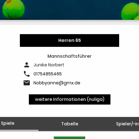
Herren 65
Mannschaftsführer
person
Junike Norbert
phone
01754855465
email
Nobbyanne@gmx.de
weitere Informationen (nuliga)
Spiele
Tabelle
Spieler/-i