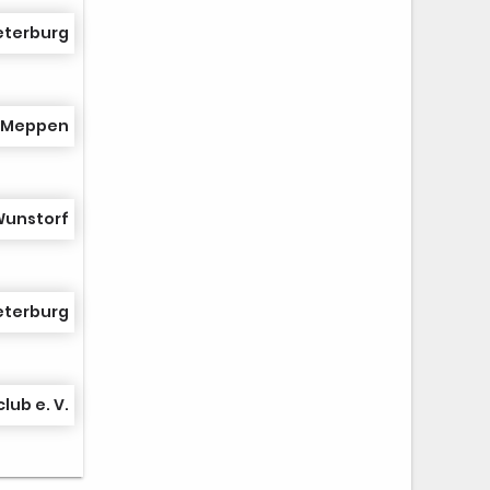
eterburg
n Meppen
Wunstorf
eterburg
ub e. V.