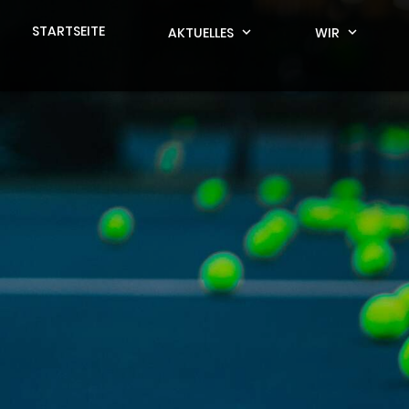
STARTSEITE
AKTUELLES
expand_more
WIR
expand_more