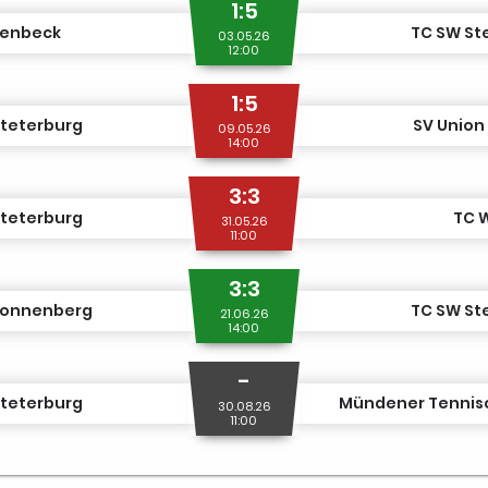
1:5
denbeck
TC SW St
03.05.26
12:00
1:5
Steterburg
SV Unio
09.05.26
14:00
3:3
Steterburg
TC 
31.05.26
11:00
3:3
Ronnenberg
TC SW St
21.06.26
14:00
-
Steterburg
Mündener Tenniscl
30.08.26
11:00