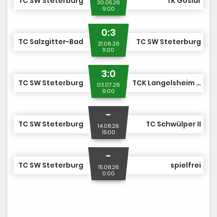
TC SW Steterburg
TK Goslar
30.05.26
9:00
0:3
TC Salzgitter-Bad
TC SW Steterburg
21.06.26
11:00
3:0
TC SW Steterburg
TCK Langelsheim e.V.
03.07.26
9:00
-
TC SW Steterburg
TC Schwülper II
14.08.26
15:00
-
TC SW Steterburg
spielfrei
15.08.26
0:00