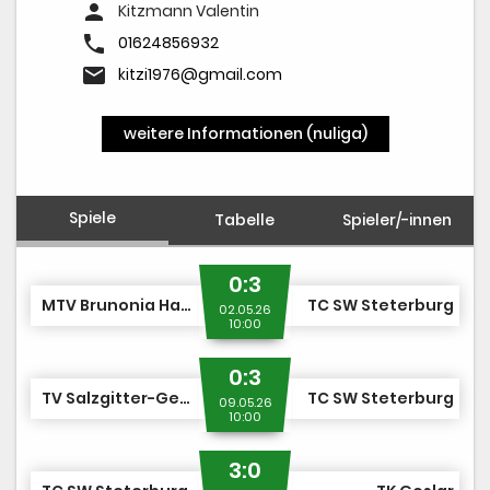
person
Kitzmann Valentin
phone
01624856932
email
kitzi1976@gmail.com
weitere Informationen (nuliga)
Spiele
Tabelle
Spieler/-innen
0:3
MTV Brunonia Harlingerode TA
TC SW Steterburg
02.05.26
10:00
0:3
TV Salzgitter-Gebhardshagen
TC SW Steterburg
09.05.26
10:00
3:0