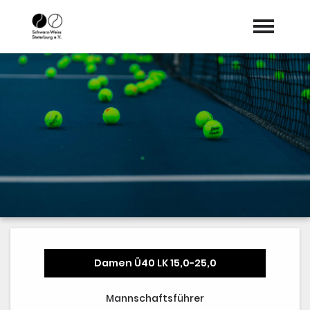
Startseite
Aktuelles
expand_more
WIR
expand_more
Vereinsleben
Tennis
expand_more
Anmeldung
Dokumente
Damen Ü40 LK 15,0-25,0
Sponsoren
Mannschaftsführer