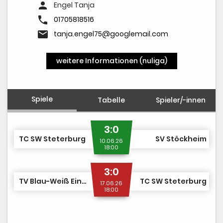
person
Engel Tanja
phone
01705818516
email
tanja.engel75@googlemail.com
weitere Informationen (nuliga)
Spiele
Tabelle
Spieler/-innen
3:0
TC SW Steterburg
SV Stöckheim
10.06.26
18:00
3:0
TV Blau-Weiß Einbeck e.V.
TC SW Steterburg
17.06.26
18:00