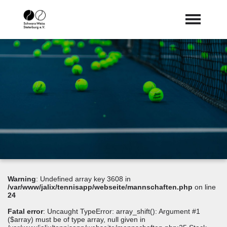
Startseite
Aktuelles
expand_more
WIR
expand_more
Vereinsleben
Tennis
expand_more
Anmeldung
Dokumente
Warning
: Undefined array key 3608 in
Sponsoren
/var/www/jalix/tennisapp/webseite/mannschaften.php
on line
24
Fatal error
: Uncaught TypeError: array_shift(): Argument #1
($array) must be of type array, null given in