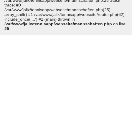
/var/www/jalix/tennisapp/webseite/mannschaften.php:25 Stack
trace: #0
/var/www/jalix/tennisapp/webseite/mannschaften.php(25):
array_shift() #1 /var/www/jalix/tennisapp/webseite/router.php(62):
include_once('...') #2 {main} thrown in
/var/www/jalix/tennisapp/webseite/mannschaften.php
on line
25