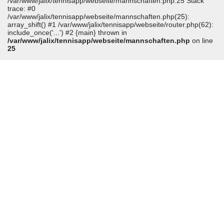
/var/www/jalix/tennisapp/webseite/mannschaften.php:25 Stack
trace: #0
/var/www/jalix/tennisapp/webseite/mannschaften.php(25):
array_shift() #1 /var/www/jalix/tennisapp/webseite/router.php(62):
include_once('...') #2 {main} thrown in
/var/www/jalix/tennisapp/webseite/mannschaften.php
on line
25