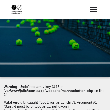
Startseite
Aktuelles
expand_more
WIR
expand_more
Vereinsleben
Tennis
expand_more
Anmeldung
Dokumente
Warning
: Undefined array key 3615 in
Sponsoren
/var/www/jalix/tennisapp/webseite/mannschaften.php
on line
24
Fatal error
: Uncaught TypeError: array_shift(): Argument #1
($array) must be of type array, null given in