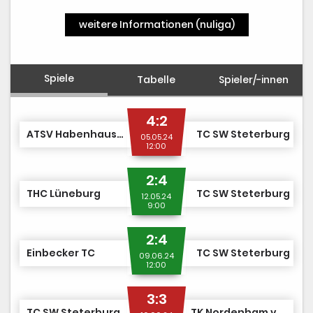
weitere Informationen (nuliga)
Spiele
Tabelle
Spieler/-innen
4:2
ATSV Habenhausen e.V.
TC SW Steterburg
05.05.24
12:00
2:4
THC Lüneburg
TC SW Steterburg
12.05.24
9:00
2:4
Einbecker TC
TC SW Steterburg
09.06.24
12:00
3:3
TC SW Steterburg
TK Nordenham von 1907 e.V.