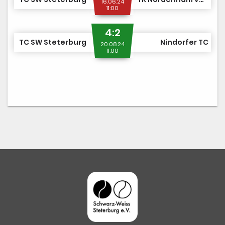
16.06.24
11:00
4:2
TC SW Steterburg
Nindorfer TC
20.08.24
11:00