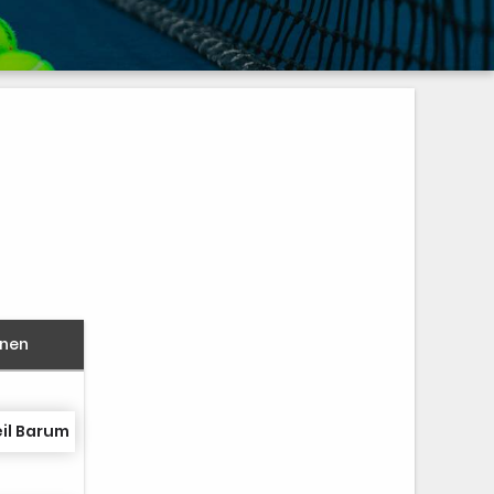
nnen
il Barum