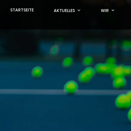
STARTSEITE
AKTUELLES
expand_more
WIR
expand_more