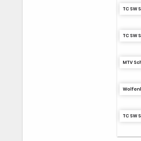
TC SW 
TC SW 
MTV Sc
Wolfenb
TC SW 