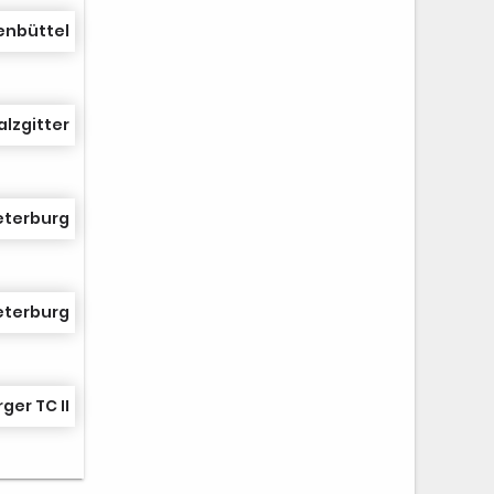
enbüttel
alzgitter
eterburg
eterburg
ger TC II