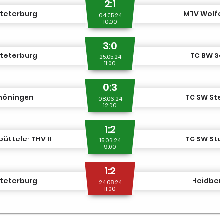
2:1
Steterburg
MTV Wolf
04.05.24
10:00
3:0
Steterburg
TC BW S
25.05.24
11:00
0:3
höningen
TC SW St
08.06.24
12:00
1:2
ütteler THV II
TC SW St
15.06.24
9:00
1:2
Steterburg
Heidber
24.08.24
11:00