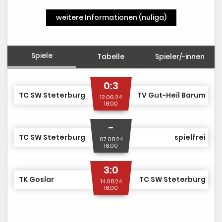
weitere Informationen (nuliga)
Spiele
Tabelle
Spieler/-innen
0:3
TC SW Steterburg
TV Gut-Heil Barum
12.06.24
18:00
-
TC SW Steterburg
spielfrei
07.08.24
18:00
3:0
TK Goslar
TC SW Steterburg
14.08.24
18:00