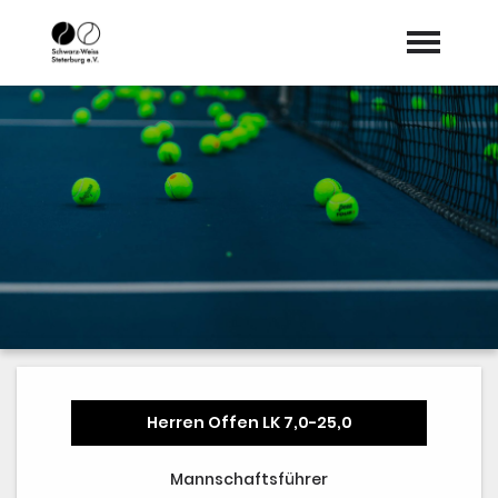
Startseite
Aktuelles
expand_more
WIR
expand_more
Vereinsleben
Tennis
expand_more
Anmeldung
Dokumente
Herren Offen LK 7,0-25,0
Sponsoren
Mannschaftsführer